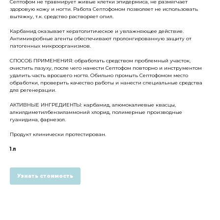
Септофом не травмирует живые клетки эпидермиса, не размягчает
здоровую кожу и ногти. Работа Септофомом позволяет не использовать
вытяжку, т.к. средство растворяет опил.
Карбамид оказывает кератолитическое и увлажняющее действие.
Антимикробные агенты обеспечивают пролонгированную защиту от
патогенных микроорганизмов.
СПОСОБ ПРИМЕНЕНИЯ: обработать средством проблемный участок,
очистить пазуху, после чего нанести Септофом повторно и инструментом
удалить часть вросшего ногтя. Обильно промыть Септофомом место
обработки, проверить качество работы и нанести специальные средства
для регенерации.
АКТИВНЫЕ ИНГРЕДИЕНТЫ: карбамид, алюмокалиевые квасцы,
алкилдиметилбензиламмоний хлорид, полимерные производные
гуанидина, фарнезол.
Продукт клинически протестирован.
1 л
Узнать стоимость