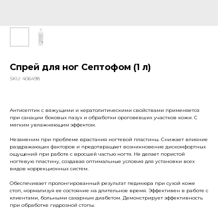
Спрей для ног Септофом (1 л)
SKU:
406498
Антисептик с вяжущими и кератолитическими свойствами применяется
при санации боковых пазух и обработки ороговевших участков кожи. С
мягким увлажняющим эффектом.
Незаменим при проблеме врастания ногтевой пластины. Снижает влияние
раздражающих факторов и предотвращает возникновение дискомфортных
ощущений при работе с вросшей частью ногтя. Не делает пористой
ногтевую пластину, создавая оптимальные условия для установки всех
видов коррекционных систем.
Обеспечивает пролонгированный результат педикюра при сухой коже
стоп, нормализуя ее состояние на длительное время. Эффективен в работе с
клиентами, больными сахарным диабетом. Демонстрирует эффективность
при обработке гидрозной стопы.