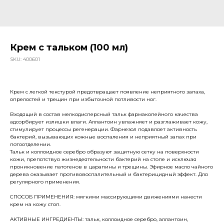
Крем с тальком (100 мл)
SKU:
400601
Крем с легкой текстурой предотвращает появление неприятного запаха,
опрелостей и трещин при избыточной потливости ног.
Входящий в состав мелкодисперсный тальк фармакопейного качества
адсорбирует излишки влаги. Аллантоин увлажняет и разглаживает кожу,
стимулирует процессы регенерации. Фарнезол подавляет активность
бактерий, вызывающих кожные воспаления и неприятный запах при
потоотделении.
Тальк и коллоидное серебро образуют защитную сетку на поверхности
кожи, препятствуя жизнедеятельности бактерий на стопе и исключая
проникновение патогенов в царапины и трещины. Эфирное масло чайного
дерева оказывает противовоспалительный и бактерицидный эффект. Для
регулярного применения.
СПОСОБ ПРИМЕНЕНИЯ: мягкими массирующими движениями нанести
крем на кожу стоп.
АКТИВНЫЕ ИНГРЕДИЕНТЫ: тальк, коллоидное серебро, аллантоин,